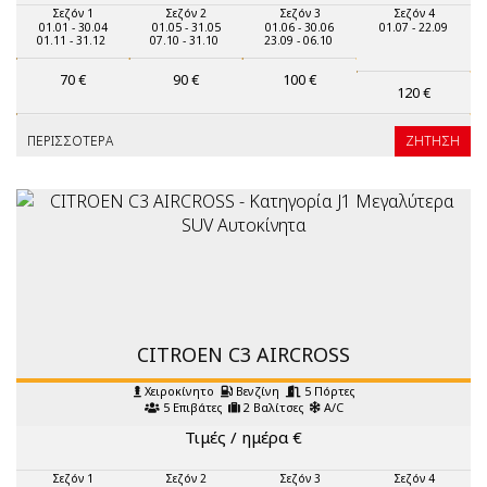
Σεζόν 1
Σεζόν 2
Σεζόν 3
Σεζόν 4
01.01 - 30.04
01.05 - 31.05
01.06 - 30.06
01.07 - 22.09
01.11 - 31.12
07.10 - 31.10
23.09 - 06.10
70
€
90
€
100
€
120
€
ΠΕΡΙΣΣΌΤΕΡΑ
ΖΉΤΗΣΗ
CITROEN C3 AIRCROSS
Χειροκίνητο
Βενζίνη
5 Πόρτες
5 Επιβάτες
2 Βαλίτσες
A/C
Τιμές / ημέρα
€
Σεζόν 1
Σεζόν 2
Σεζόν 3
Σεζόν 4