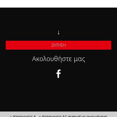
↓
ΖΉΤΗΣΗ
Ακολουθήστε μας
» Κατηγορία Α
» Κατηγορία Α1 manual με ανοιγόμενη