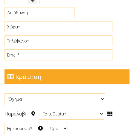
Κατηγορία C
Κατηγορία C1
Κατηγορία D 4X4
Κατηγορία F Μικρά Αυτόματα αυτοκίνητα
Κατηγορία F1 Μεγαλύτερα Αυτόματα Αυτοκίνητα
Category F2 larger automatic Cars
Κατηγορία J SUV cars
Κράτηση
Κατηγορία J1 Μεγαλύτερα SUV Αυτοκίνητα
Κατηγορία G Mini van 7θέσια
Παραλαβή