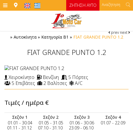
≡
ΖΉΤΗΣΗ ΑΥΤΟ
prev
next
ΑΡΧΙΚΉ
»
Αυτοκίνητα
»
Κατηγορία Β1
»
FIAT GRANDE PUNTO 1.2
ΓΡΑΦΕΊΑ
FIAT GRANDE PUNTO 1.2
ΑΥΤΟΚΊΝΗΤΑ
Αυτοκίνητα
MOTO
Χειροκίνητο
Βενζίνη
5 Πόρτες
5 Επιβάτες
2 Βαλίτσες
A/C
Moto
ΌΡΟΙ ΕΝΟΙΚΊΑΣΗΣ
Κατηγορία Α
Κατηγορία Α1 manual με ανοιγόμενη οροφή
Μοτοσικλέτες
ΣΊΦΝΟΣ
Τιμές / ημέρα
€
Κατηγορία Β
ΤΙΜΈΣ
ATV
Σεζόν 1
Σεζόν 2
Σεζόν 3
Σεζόν 4
ΕΠΙΚΟΙΝΩΝΊΑ
Κατηγορία Β1
01.01 - 30.04
01.05 - 31.05
01.06 - 30.06
01.07 - 22.09
01.11 - 31.12
07.10 - 31.10
23.09 - 06.10