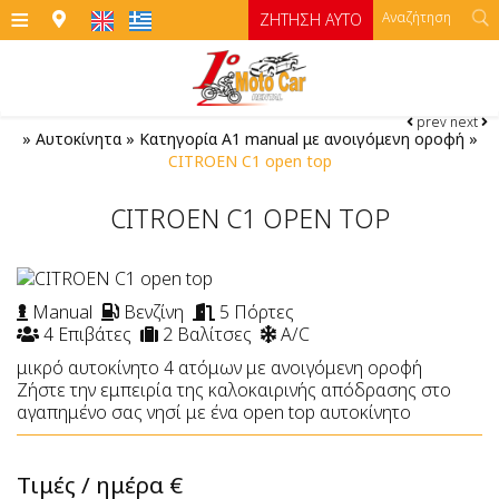
≡
ΖΉΤΗΣΗ ΑΥΤΟ
prev
next
ΑΡΧΙΚΉ
»
Αυτοκίνητα
»
Κατηγορία Α1 manual με ανοιγόμενη οροφή
»
CITROEN C1 open top
ΓΡΑΦΕΊΑ
CITROEN C1 OPEN TOP
ΑΥΤΟΚΊΝΗΤΑ
Αυτοκίνητα
MOTO
Manual
Βενζίνη
5 Πόρτες
Moto
ΌΡΟΙ ΕΝΟΙΚΊΑΣΗΣ
Κατηγορία Α
4 Επιβάτες
2 Βαλίτσες
A/C
Κατηγορία Α1 manual με ανοιγόμενη οροφή
Μοτοσικλέτες
ΣΊΦΝΟΣ
μικρό αυτοκίνητο 4 ατόμων με ανοιγόμενη οροφή
Ζήστε την εμπειρία της καλοκαιρινής απόδρασης στο
Κατηγορία Β
ΤΙΜΈΣ
ATV
αγαπημένο σας νησί με ένα open top αυτοκίνητο
ΕΠΙΚΟΙΝΩΝΊΑ
Κατηγορία Β1
Τιμές / ημέρα
€