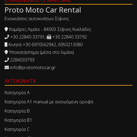
ΕΠΙΚΟΙΝΩΝΉΣΤΕ ΜΑΖΊ ΜΑΣ
Proto Moto Car Rental
Ενοικιάσεις αυτοκινήτων Σίφνος
Καμάρες Λιμάνι - 84003 Σίφνος Κυκλάδες
+30 22840 33791,
+30 22840 33792
Κινητά +30 6976562942, 6950213080
Υποκατάστημα (μέσα στο λιμάνι)
2284033793
info@protomotocar.gr
ΑΥΤΟΚΊΝΗΤΑ
Κατηγορία Α
Κατηγορία Α1 manual με ανοιγόμενη οροφή
Κατηγορία Β
Κατηγορία Β1
Κατηγορία C