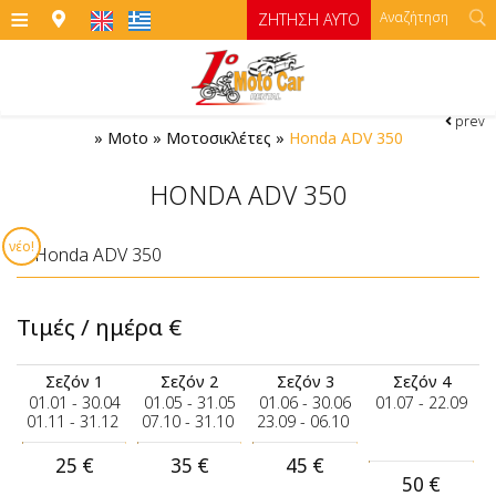
≡
ΖΉΤΗΣΗ ΑΥΤΟ
prev
ΑΡΧΙΚΉ
»
Moto
»
Μοτοσικλέτες
»
Honda ADV 350
ΓΡΑΦΕΊΑ
HONDA ADV 350
ΑΥΤΟΚΊΝΗΤΑ
νέο!
Αυτοκίνητα
MOTO
Moto
ΌΡΟΙ ΕΝΟΙΚΊΑΣΗΣ
Κατηγορία Α
Τιμές / ημέρα
€
Κατηγορία Α1 manual με ανοιγόμενη οροφή
Μοτοσικλέτες
ΣΊΦΝΟΣ
Σεζόν 1
Σεζόν 2
Σεζόν 3
Σεζόν 4
01.01 - 30.04
01.05 - 31.05
01.06 - 30.06
01.07 - 22.09
Κατηγορία Β
ΤΙΜΈΣ
ATV
01.11 - 31.12
07.10 - 31.10
23.09 - 06.10
ΕΠΙΚΟΙΝΩΝΊΑ
Κατηγορία Β1
25
€
35
€
45
€
50
€